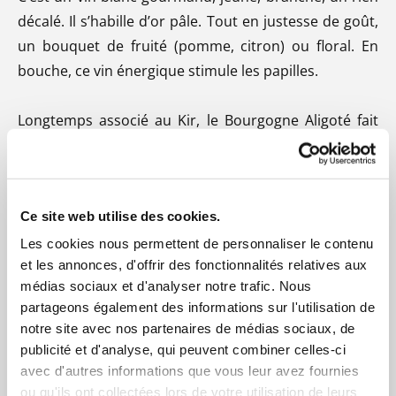
décalé. Il s’habille d’or pâle. Tout en justesse de goût,
un bouquet de fruité (pomme, citron) ou floral. En
bouche, ce vin énergique stimule les papilles.
Longtemps associé au Kir, le Bourgogne Aligoté fait
valoir ses qualités gustatives pures et rayonne
maintenant par lui-même. Il s’accorde parfaitement
aux poissons grillés. Sa vivacité et sa note d’agrumes
Ce site web utilise des cookies.
résistent bien à l’iode des huîtres. Plus simplement,
c’est un des rares vins à amadouer les salades, les
Les cookies nous permettent de personnaliser le contenu
et les annonces, d'offrir des fonctionnalités relatives aux
taboulés ou les légumes vapeur. Il est également un
médias sociaux et d'analyser notre trafic. Nous
fidèle compagnon des gougères bourguignonnes, des
partageons également des informations sur l'utilisation de
escargots et bien entendu du jambon persillé.
notre site avec nos partenaires de médias sociaux, de
publicité et d'analyse, qui peuvent combiner celles-ci
Température de service : 11 à 12 °C.
avec d'autres informations que vous leur avez fournies
ou qu'ils ont collectées lors de votre utilisation de leurs